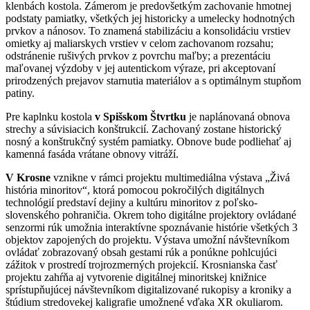
klenbách kostola. Zámerom je predovšetkým zachovanie hmotnej
podstaty pamiatky, všetkých jej historicky a umelecky hodnotných
prvkov a nánosov. To znamená stabilizáciu a konsolidáciu vrstiev
omietky aj maliarskych vrstiev v celom zachovanom rozsahu;
odstránenie rušivých prvkov z povrchu maľby; a prezentáciu
maľovanej výzdoby v jej autentickom výraze, pri akceptovaní
prirodzených prejavov starnutia materiálov a s optimálnym stupňom
patiny.
Pre kaplnku kostola
v Spišskom Štvrtku
je naplánovaná obnova
strechy a súvisiacich konštrukcií. Zachovaný zostane historický
nosný a konštrukčný systém pamiatky. Obnove bude podliehať aj
kamenná fasáda vrátane obnovy vitráží.
V Krosne
vznikne v rámci projektu multimediálna výstava „Živá
história minoritov“, ktorá pomocou pokročilých digitálnych
technológií predstaví dejiny a kultúru minoritov z poľsko-
slovenského pohraničia. Okrem toho digitálne projektory ovládané
senzormi rúk umožnia interaktívne spoznávanie histórie všetkých 3
objektov zapojených do projektu. Výstava umožní návštevníkom
ovládať zobrazovaný obsah gestami rúk a ponúkne pohlcujúci
zážitok v prostredí trojrozmerných projekcií. Krosnianska časť
projektu zahŕňa aj vytvorenie digitálnej minoritskej knižnice
sprístupňujúcej návštevníkom digitalizované rukopisy a kroniky a
štúdium stredovekej kaligrafie umožnené vďaka XR okuliarom.