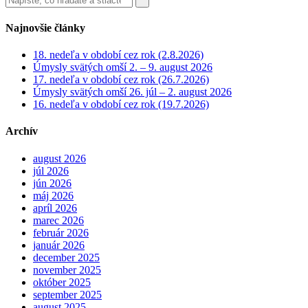
Najnovšie články
18. nedeľa v období cez rok (2.8.2026)
Úmysly svätých omší 2. – 9. august 2026
17. nedeľa v období cez rok (26.7.2026)
Úmysly svätých omší 26. júl – 2. august 2026
16. nedeľa v období cez rok (19.7.2026)
Archív
august 2026
júl 2026
jún 2026
máj 2026
apríl 2026
marec 2026
február 2026
január 2026
december 2025
november 2025
október 2025
september 2025
august 2025