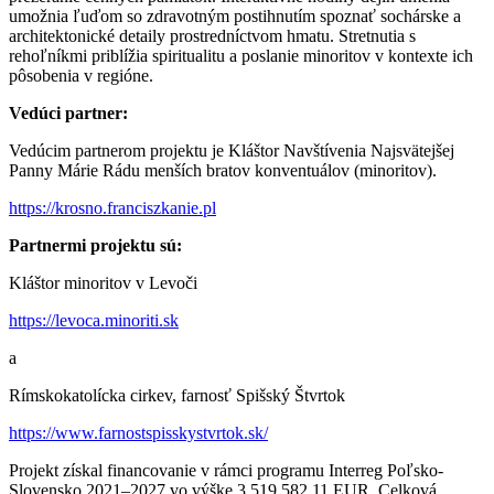
umožnia ľuďom so zdravotným postihnutím spoznať sochárske a
architektonické detaily prostredníctvom hmatu. Stretnutia s
rehoľníkmi priblížia spiritualitu a poslanie minoritov v kontexte ich
pôsobenia v regióne.
Vedúci partner:
Vedúcim partnerom projektu je Kláštor Navštívenia Najsvätejšej
Panny Márie Rádu menších bratov konventuálov (minoritov).
https://krosno.franciszkanie.pl
Partnermi projektu sú:
Kláštor minoritov v Levoči
https://levoca.minoriti.sk
a
Rímskokatolícka cirkev, farnosť Spišský Štvrtok
https://www.farnostspisskystvrtok.sk/
Projekt získal financovanie v rámci programu Interreg Poľsko-
Slovensko 2021–2027 vo výške 3 519 582,11 EUR. Celková