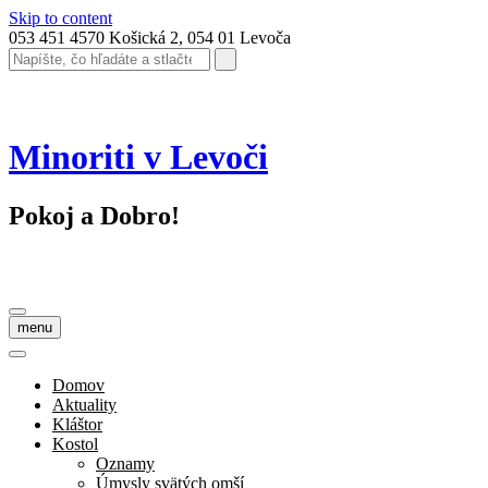
Skip to content
053 451 4570
Košická 2, 054 01 Levoča
Minoriti v Levoči
Pokoj a Dobro!
menu
Domov
Aktuality
Kláštor
Kostol
Oznamy
Úmysly svätých omší