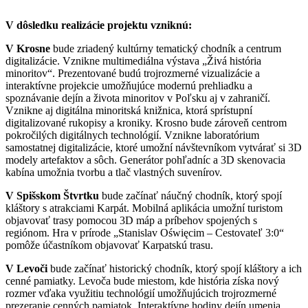
V dôsledku realizácie projektu vzniknú:
V Krosne
bude zriadený kultúrny tematický chodník a centrum
digitalizácie. Vznikne multimediálna výstava „Živá história
minoritov“. Prezentované budú trojrozmerné vizualizácie a
interaktívne projekcie umožňujúce modernú prehliadku a
spoznávanie dejín a života minoritov v Poľsku aj v zahraničí.
Vznikne aj digitálna minoritská knižnica, ktorá sprístupní
digitalizované rukopisy a kroniky. Krosno bude zároveň centrom
pokročilých digitálnych technológií. Vznikne laboratórium
samostatnej digitalizácie, ktoré umožní návštevníkom vytvárať si 3D
modely artefaktov a sôch. Generátor pohľadníc a 3D skenovacia
kabína umožnia tvorbu a tlač vlastných suvenírov.
V Spišskom Štvrtku
bude začínať náučný chodník, ktorý spojí
kláštory s atrakciami Karpát. Mobilná aplikácia umožní turistom
objavovať trasy pomocou 3D máp a príbehov spojených s
regiónom. Hra v prírode „Stanislav Oświęcim – Cestovateľ 3:0“
pomôže účastníkom objavovať Karpatskú trasu.
V Levoči
bude začínať historický chodník, ktorý spojí kláštory a ich
cenné pamiatky. Levoča bude miestom, kde história získa nový
rozmer vďaka využitiu technológií umožňujúcich trojrozmerné
prezeranie cenných pamiatok. Interaktívne hodiny dejín umenia