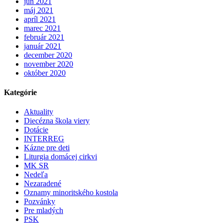
jún 2021
máj 2021
apríl 2021
marec 2021
február 2021
január 2021
december 2020
november 2020
október 2020
Kategórie
Aktuality
Diecézna škola viery
Dotácie
INTERREG
Kázne pre deti
Liturgia domácej cirkvi
MK SR
Nedeľa
Nezaradené
Oznamy minoritského kostola
Pozvánky
Pre mladých
PSK