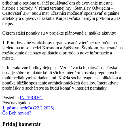
príbehmi o regióne uľahčí používateľom objavovanie miestnej
histórie a prírody. V rámci terénnej hry „Stanislav Oświęcim –
Cestovateľ 3:0“ budú mať účastníci možnosť spoznávať digitálne
artefakty a objavovať zákutia Karpát vďaka herným prvkom a 3D
mape.
Okrem stálej ponuky sú v projekte plánované aj mäkké aktivity:
1. Prírodovedné workshopy organizované v teréne: raz ročne na
jar/leto na trase medzi Krosnom a Spišským Štvrtkom, zamerané na
rozširovanie databázy aplikácie o prírode o nové informácie a
miesta.
2. Interaktívne hodiny dejepisu. Vzdelávacia hmatová sochárska
trasa je súbor miniatúr kópií sôch z interiéru kostola prepojených s
multimediálnymi zariadeniami. Každá socha reaguje s aplikáciou a
ponúka bližšie spoznanie architektonických detailov. Interaktívne
prednášky o sochárstve sa budú konať v interiéri pamiatky.
Posted in
INTERREG
Post navigation
1. pôstna nedeľa (22.2.2026)
Čo Boh hovorí?
Pridaj komentár