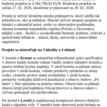
hodnota projektu je 4 564 706,92 EUR. Realizácia projektu sa
začala 27. 02. 2026, ukončenie je plánované na 29. 02. 2028.
Projekt je určený širokému okruhu prijímateľov, ktorý zahŕňa tak
jednotlivcov, ako aj inštitúcie. Hlavné cieľové skupiny projektu sú
domáci a zahraniční turisti, osoby so zdravotným postihnutím,
miestna komunita karpatského regiónu (Poľsko a Slovensko),
mládež a deti – školáci a vysokoškolskí študenti, kultúrne, vedecké a
spoločenské inštitúcie – múzeá, školy, univerzity a mimovládne
organizácie.
Projekt sa sústreďuje na 3 lokality a 4 oblasti.
V kostole
v Krosne
sa uskutočnia reštaurátorské práce spočívajúce
v obnove fasády kostola vrátane vitráží, izolácii základov kostola a
oprave strešnej krytiny kaplnky. V okolí kostola sa plánuje oprava
povrchov v areáli kostola, vrátane prestavby oplotenia zo strany
svahu, výstavby prvkov malej architektúry v areáli kostola,
prestavby vonkajšej dažďovej kanalizácie a obnovy budovy „Pri
múre“ v línii oplotenia na potreby múzea. Okrem toho sa plánuje
obnova krýpt pod kaplnkou Oświęcimovcov a obnova rakiev s
cieľom sprístupniť ich návštevníkom.
Pre kostol
v Levoči
je naplánovaná komplexná obnova všetkých
fasád a západnej veže. V interiéri bude obnovená polychrómia na