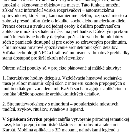
umožní aj skenovanie objektov na mieste. Táto funkcia umožní
získať viac informácií vďaka rozprávačovi – automatickému
sprievodcovi, ktorý tam, kam namierime telefón, rozpozná miesto a
zobrazí presné informácie o lokalite, soche alebo umeleckom diele.
Prenos obrazu a zvuku od jednej osoby k ďalším používateľom
aplikácie umožní vzdialenú účasť na prehliadke. Dôležitým prvkom
budú interaktívne hodiny dejepisu, počas ktorých budú miniatúry
sôch z pamiatok dostupné aj pre osoby so zdravotným postihnutím,
čím umožnia hmatové spoznávanie architektonických detailov.
Vďaka technológii NFC a braillovému písmu sa hmatové prehliadky
stanú dostupné pre širší okruh návštevníkov.
Okrem stálej ponuky sú v projekte plánované aj mäkké aktivity:
1. Interaktívne hodiny dejepisu. Vzdelávacia hmatová sochárska
trasa je súbor miniatúr kópií sôch z interiéru kostola prepojených s
multimediálnymi zariadeniami. Každá socha reaguje s aplikáciou a
ponúka bližšie spoznanie architektonických detailov.
2. Stretnutia/workshopy s minoritmi – popularizácia miestnych
tradícií, zvykov, rituálov, sviatkov a legiend.
V Spišskom Štvrtku
projekt zahŕňa vytvorenie prírodnej tematickej
trasy, ktorá prepojí minoritské kláštory s prírodnými atrakciami
Karpát. Mobilná aplikácia s 3D mapami, nahrávkami legiend a