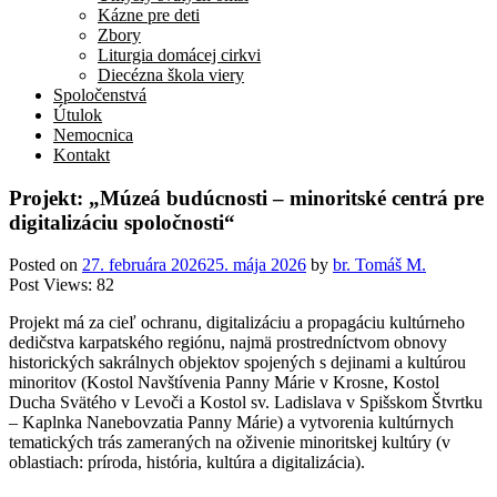
Kázne pre deti
Zbory
Liturgia domácej cirkvi
Diecézna škola viery
Spoločenstvá
Útulok
Nemocnica
Kontakt
Projekt: „Múzeá budúcnosti – minoritské centrá pre
digitalizáciu spoločnosti“
Posted on
27. februára 2026
25. mája 2026
by
br. Tomáš M.
Post Views:
82
Projekt má za cieľ ochranu, digitalizáciu a propagáciu kultúrneho
dedičstva karpatského regiónu, najmä prostredníctvom obnovy
historických sakrálnych objektov spojených s dejinami a kultúrou
minoritov (Kostol Navštívenia Panny Márie v Krosne, Kostol
Ducha Svätého v Levoči a Kostol sv. Ladislava v Spišskom Štvrtku
– Kaplnka Nanebovzatia Panny Márie) a vytvorenia kultúrnych
tematických trás zameraných na oživenie minoritskej kultúry (v
oblastiach: príroda, história, kultúra a digitalizácia).