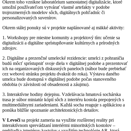
Okrem toho vznikne laboratórium samostatnej digitalizácie, ktoré
umožní používateľom vytvárať vlastné artefakty v podobe
trojrozmerných modelov sôch, digitálnych pohľadníc či
personalizovaných suvenírov.
Okrem stálej ponuky sú v projekte naplánované aj mäkké aktivity:
1. Workshopy pre miestne komunity a projektový tím: učenie sa
digitalizácii a digitálne sprístupňovanie kultúrnych a prírodných
zdrojov.
2. Digitálne a prezenčné umelecké rezidencie: umelci z pohraničia
budú môcť sprístupniť svoje diela v digitálnej podobe a prezentovať
ich na organizovaných diskusných paneloch (nábor bude prebiehať
cez webovú stránku projektu dvakrát do roka). Výstava daného
umelca bude dostupná v digitálnej podobe počas stanoveného
obdobia (v závislosti od obsadenosti a záujmu).
3. Interaktívne hodiny dejepisu. Vzdelávacia hmatová sochárska
trasa je súbor miniatúr kópií sôch z interiéru kostola prepojených s
multimediálnymi zariadeniami. Každá socha reaguje s aplikáciou a
ponúka bližšie spoznanie architektonických detailov.
V Levoči
sa projekt zameria na využitie rozšírenej reality pri
interaktívnom sprevádzaní interiérmi minoritských kostolov –
prehliadka interiérov kostolov s využitím technológie AR, ktorá