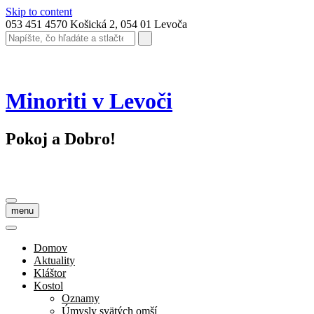
Skip to content
053 451 4570
Košická 2, 054 01 Levoča
Minoriti v Levoči
Pokoj a Dobro!
menu
Domov
Aktuality
Kláštor
Kostol
Oznamy
Úmysly svätých omší