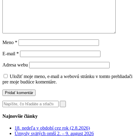
Meno
*
E-mail
*
Adresa webu
Uložiť moje meno, e-mail a webovú stránku v tomto prehliadači
pre moje budúce komentáre.
Najnovšie články
18. nedeľa v období cez rok (2.8.2026)
Úmysly svätých omší 2. – 9. august 2026