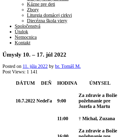
Kázne pre deti
Zbory
Liturgia domácej cirkvi
Diecézna škola viery
Spoločenstvá
Útulok
Nemocnica
Kontakt
Úmysly 10. – 17. júl 2022
Posted on
11. júla 2022
by
br. Tomáš M.
Post Views:
1 141
DÁTUM
DEŇ
HODINA
ÚMYSEL
Za zdravie a Božie
10.7.2022
Nedeľa
9:00
požehnanie pre
Jozefa a Martu
11:00
†
Michal, Zuzana
Za zdravie a Božie
16:00
požehnanie pre