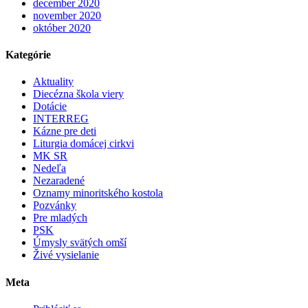
december 2020
november 2020
október 2020
Kategórie
Aktuality
Diecézna škola viery
Dotácie
INTERREG
Kázne pre deti
Liturgia domácej cirkvi
MK SR
Nedeľa
Nezaradené
Oznamy minoritského kostola
Pozvánky
Pre mladých
PSK
Úmysly svätých omší
Živé vysielanie
Meta