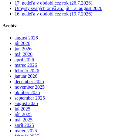
17. nedeľa v období cez rok (26.7.2026)
Úmysly svätých omší 26. júl – 2. august 2026
16. nedeľa v období cez rok (19.7.2026)
Archív
august 2026
júl 2026
jún 2026
máj 2026
apríl 2026
marec 2026
február 2026
január 2026
december 2025
november 2025
október 2025
september 2025
august 2025
júl 2025
jún 2025
máj 2025
apríl 2025
marec 2025