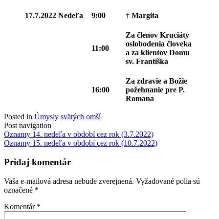
17.7.2022
Nedeľa
9:00
†
Margita
Za členov Kruciáty
oslobodenia človeka
11:00
a za klientov Domu
sv. Františka
Za zdravie a Božie
16:00
požehnanie pre P.
Romana
Posted in
Úmysly svätých omší
Post navigation
Oznamy 14. nedeľa v období cez rok (3.7.2022)
Oznamy 15. nedeľa v období cez rok (10.7.2022)
Pridaj komentár
Vaša e-mailová adresa nebude zverejnená.
Vyžadované polia sú
označené
*
Komentár
*